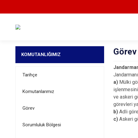
Görev
KOMUTANLIĞIMIZ
Jandarman
Jandarmanın
Tarihçe
a)
Mülki gör
işlenmesini
Komutanlarımız
ve askeri g
görevleri y
Görev
b)
Adli göre
c)
Askeri gö
Sorumluluk Bölgesi