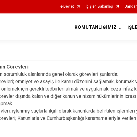
e-Devlet
İçişleri Bakanlığı
Jandar
KOMUTANLIĞIMIZ
İŞL
İl Jandarma Komutanlıkları
ın Görevleri
 sorumluluk alanlarında genel olarak görevleri şunlardır.
evleri; emniyet ve asayiş ile kamu düzenini sağlamak, korumak ve
 önlemek için gerekli tedbirleri almak ve uygulamak, ceza infaz k
örevler dışında kalan ve diğer kanun ve nizam hükümlerinin icrası 
apmak.
vleri; işlenmiş suçlarla ilgili olarak kanunlarda belirtilen işlemler
revleri; Kanunlarla ve Cumhurbaşkanlığı kararnameleriyle verilen 