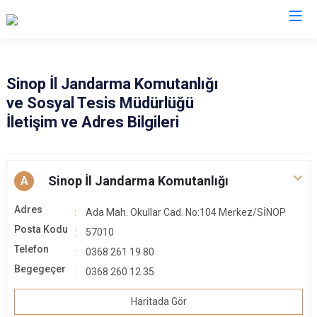
İl Jandarma Komutanlıkları
Sinop İl Jandarma Komutanlığı
ve Sosyal Tesis Müdürlüğü
İletişim ve Adres Bilgileri
Sinop İl Jandarma Komutanlığı
A
Adres
Ada Mah. Okullar Cad. No:104 Merkez/SİNOP
Posta Kodu
57010
Telefon
0368 261 19 80
Begegeçer
0368 260 12 35
Haritada Gör