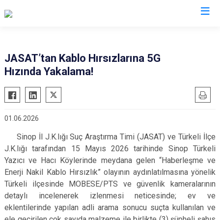
İl Jandarma Komutanlıkları
JASAT’tan Kablo Hırsızlarına 5G
Hızında Yakalama!
01.06.2026
Sinop İl J.K.lığı Suç Araştırma Timi (JASAT) ve Türkeli İlçe
J.K.lığı tarafından 15 Mayıs 2026 tarihinde Sinop Türkeli
Yazıcı ve Hacı Köylerinde meydana gelen “Haberleşme ve
Enerji Nakil Kablo Hırsızlık” olayının aydınlatılmasına yönelik
Türkeli ilçesinde MOBESE/PTS ve güvenlik kameralarının
detaylı incelenerek izlenmesi neticesinde; ev ve
eklentilerinde yapılan adli arama sonucu suçta kullanılan ve
ele geçirilen çok sayıda malzeme ile birlikte (3) şüpheli şahıs